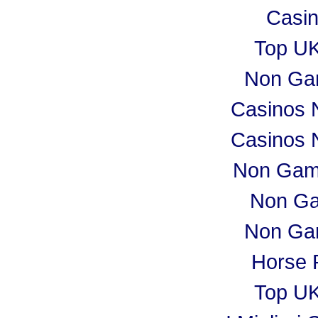
Casi
Top UK
Non Ga
Casinos 
Casinos 
Non Gam
Non Ga
Non Ga
Horse 
Top UK